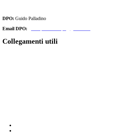
cbri070008@pec.istruzione.it
DPO:
Guido Palladino
Email DPO:
guido.palladino.dpo@gmail.com
Collegamenti utili
Contatti
Amministrazione Trasparente
MIUR
Iscrizioni Online
Ufficio Scolastico Regionale
Scuola in Chiaro
Invalsi