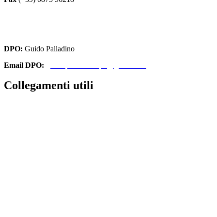
cbri070008@istruzione.it
cbri070008@pec.istruzione.it
DPO:
Guido Palladino
Email DPO:
guido.palladino.dpo@gmail.com
Collegamenti utili
Contatti
Amministrazione Trasparente
MIUR
Iscrizioni Online
Ufficio Scolastico Regionale
Scuola in Chiaro
Invalsi