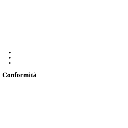
MIUR
Iscrizioni Online
Ufficio Scolastico Regionale
Scuola in Chiaro
Invalsi
Conformità
Privacy
Dichiarazione di Accessibilità
Note legali
Accesso riservato