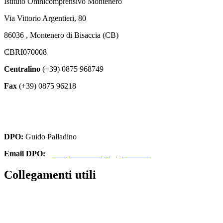
Istituto Omnicomprensivo Montenero
Via Vittorio Argentieri, 80
86036 , Montenero di Bisaccia (CB)
CBRI070008
Centralino
(+39) 0875 968749
Fax
(+39) 0875 96218
cbri070008@istruzione.it
cbri070008@pec.istruzione.it
DPO:
Guido Palladino
Email DPO:
guido.palladino.dpo@gmail.com
Collegamenti utili
Contatti
Amministrazione Trasparente