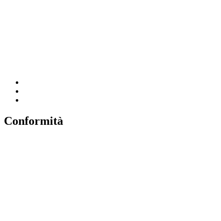
Iscrizioni Online
Ufficio Scolastico Regionale
Scuola in Chiaro
Invalsi
Conformità
Privacy
Dichiarazione di Accessibilità
Note legali
Accesso riservato