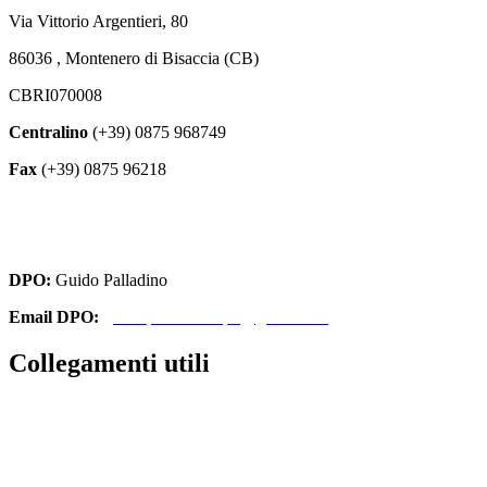
Via Vittorio Argentieri, 80
86036 , Montenero di Bisaccia (CB)
CBRI070008
Centralino
(+39) 0875 968749
Fax
(+39) 0875 96218
cbri070008@istruzione.it
cbri070008@pec.istruzione.it
DPO:
Guido Palladino
Email DPO:
guido.palladino.dpo@gmail.com
Collegamenti utili
Contatti
Amministrazione Trasparente
MIUR