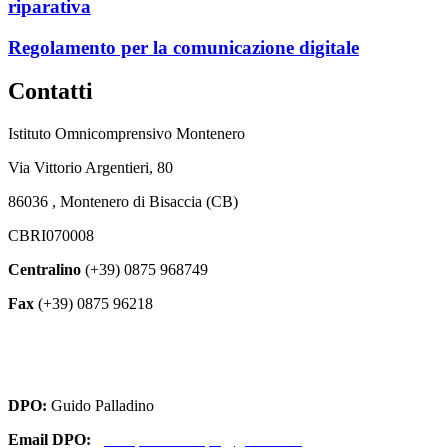
riparativa
Regolamento per la comunicazione digitale
Contatti
Istituto Omnicomprensivo Montenero
Via Vittorio Argentieri, 80
86036 , Montenero di Bisaccia (CB)
CBRI070008
Centralino
(+39) 0875 968749
Fax
(+39) 0875 96218
cbri070008@istruzione.it
cbri070008@pec.istruzione.it
DPO:
Guido Palladino
Email DPO:
guido.palladino.dpo@gmail.com