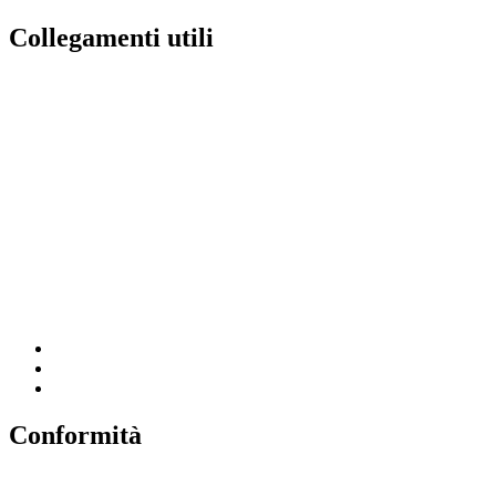
Collegamenti utili
Contatti
Amministrazione Trasparente
MIUR
Iscrizioni Online
Ufficio Scolastico Regionale
Scuola in Chiaro
Invalsi
Conformità
Privacy