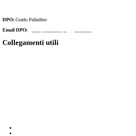
cbri070008@pec.istruzione.it
DPO:
Guido Palladino
Email DPO:
guido.palladino.dpo@gmail.com
Collegamenti utili
Contatti
Amministrazione Trasparente
MIUR
Iscrizioni Online
Ufficio Scolastico Regionale
Scuola in Chiaro
Invalsi