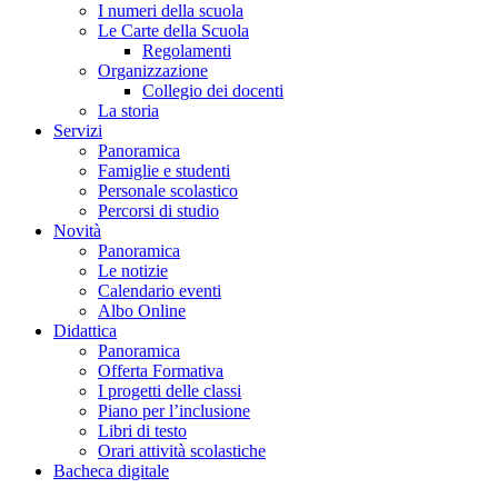
I numeri della scuola
Le Carte della Scuola
Regolamenti
Organizzazione
Collegio dei docenti
La storia
Servizi
Panoramica
Famiglie e studenti
Personale scolastico
Percorsi di studio
Novità
Panoramica
Le notizie
Calendario eventi
Albo Online
Didattica
Panoramica
Offerta Formativa
I progetti delle classi
Piano per l’inclusione
Libri di testo
Orari attività scolastiche
Bacheca digitale