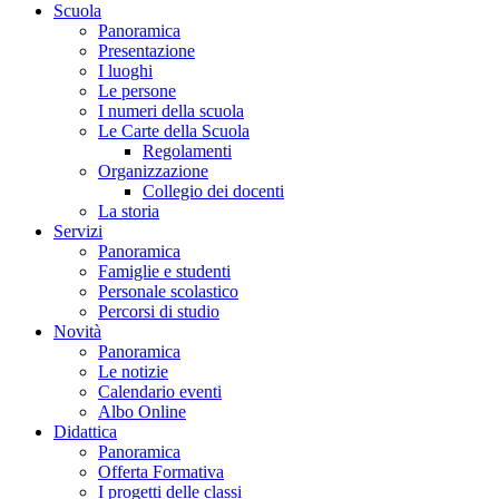
Scuola
Panoramica
Presentazione
I luoghi
Le persone
I numeri della scuola
Le Carte della Scuola
Regolamenti
Organizzazione
Collegio dei docenti
La storia
Servizi
Panoramica
Famiglie e studenti
Personale scolastico
Percorsi di studio
Novità
Panoramica
Le notizie
Calendario eventi
Albo Online
Didattica
Panoramica
Offerta Formativa
I progetti delle classi