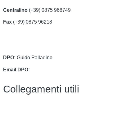
Centralino
(+39) 0875 968749
Fax
(+39) 0875 96218
cbri070008@istruzione.it
cbri070008@pec.istruzione.it
DPO:
Guido Palladino
Email DPO:
guido.palladino.dpo@gmail.com
Collegamenti utili
Contatti
Amministrazione Trasparente
MIUR