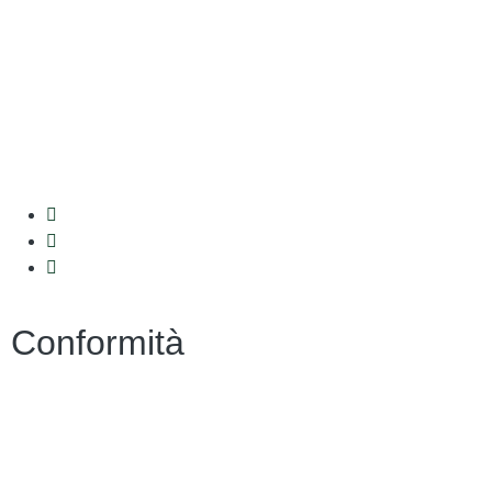
Iscrizioni Online
Ufficio Scolastico Regionale
Scuola in Chiaro
Invalsi
Conformità
Privacy
Dichiarazione di Accessibilità