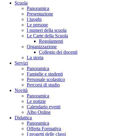
Scuola
Panoramica
Presentazione
I luoghi
Le persone
I numeri della scuola
Le Carte della Scuola
Regolamenti
Organizzazione
Collegio dei docenti
La storia
Servizi
Panoramica
Famiglie e studenti
Personale scolastico
Percorsi di studio
Novità
Panoramica
Le notizie
Calendario eventi
Albo Online
Didattica
Panoramica
Offerta Formativa
I progetti delle classi