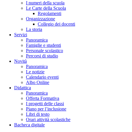
I numeri della scuola
Le Carte della Scuola
Regolamenti
Organizzazione
Collegio dei docenti
La storia
Servizi
Panoramica
Famiglie e studenti
Personale scolastico
Percorsi di studio
Novità
Panoramica
Le notizie
Calendario eventi
Albo Online
Didattica
Panoramica
Offerta Formativa
I progetti delle classi
Piano per l’inclusione
Libri di testo
Orari attività scolastiche
Bacheca digitale