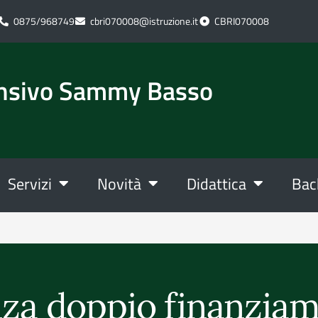
0875/968749
cbri070008@istruzione.it
CBRI070008
ensivo Sammy Basso
Servizi
Novità
Didattica
Bac
nza doppio finanzia