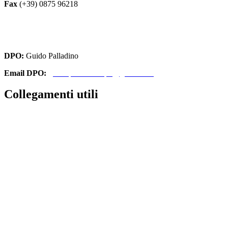
Fax
(+39) 0875 96218
cbri070008@istruzione.it
cbri070008@pec.istruzione.it
DPO:
Guido Palladino
Email DPO:
guido.palladino.dpo@gmail.com
Collegamenti utili
Contatti
Amministrazione Trasparente
MIUR
Iscrizioni Online
Ufficio Scolastico Regionale
Scuola in Chiaro
Invalsi