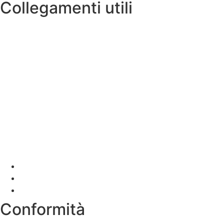
Collegamenti utili
Contatti
Amministrazione Trasparente
MIUR
Iscrizioni Online
Ufficio Scolastico Regionale
Scuola in Chiaro
Invalsi
Conformità