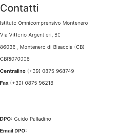
Contatti
Istituto Omnicomprensivo Montenero
Via Vittorio Argentieri, 80
86036 , Montenero di Bisaccia (CB)
CBRI070008
Centralino
(+39) 0875 968749
Fax
(+39) 0875 96218
cbri070008@istruzione.it
cbri070008@pec.istruzione.it
DPO:
Guido Palladino
Email DPO:
guido.palladino.dpo@gmail.com