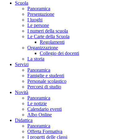
Scuola
Panoramica
Presentazione
I luoghi
Le persone
I numeri della scuola
Le Carte della Scuola
Regolamenti
Organizzazione
Collegio dei docenti
La storia
Servizi
Panoramica
Famiglie e studenti
Personale scolastico
Percorsi di studio
Novità
Panoramica
Le notizie
Calendario eventi
Albo Online
Didattica
Panoramica
Offerta Formativa
I progetti delle classi