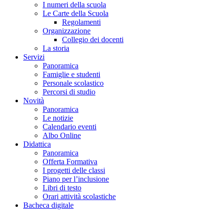
I numeri della scuola
Le Carte della Scuola
Regolamenti
Organizzazione
Collegio dei docenti
La storia
Servizi
Panoramica
Famiglie e studenti
Personale scolastico
Percorsi di studio
Novità
Panoramica
Le notizie
Calendario eventi
Albo Online
Didattica
Panoramica
Offerta Formativa
I progetti delle classi
Piano per l’inclusione
Libri di testo
Orari attività scolastiche
Bacheca digitale