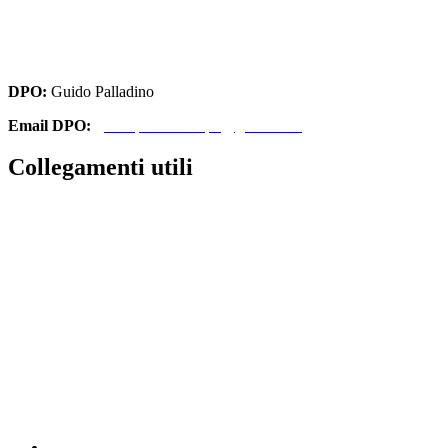
cbri070008@istruzione.it
cbri070008@pec.istruzione.it
DPO:
Guido Palladino
Email DPO:
guido.palladino.dpo@gmail.com
Collegamenti utili
Contatti
Amministrazione Trasparente
MIUR
Iscrizioni Online
Ufficio Scolastico Regionale
Scuola in Chiaro
Invalsi