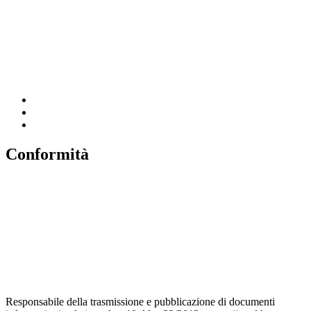
Iscrizioni Online
Ufficio Scolastico Regionale
Scuola in Chiaro
Invalsi
Conformità
Privacy
Dichiarazione di Accessibilità
Note legali
Accesso riservato
Responsabile della trasmissione e pubblicazione di documenti