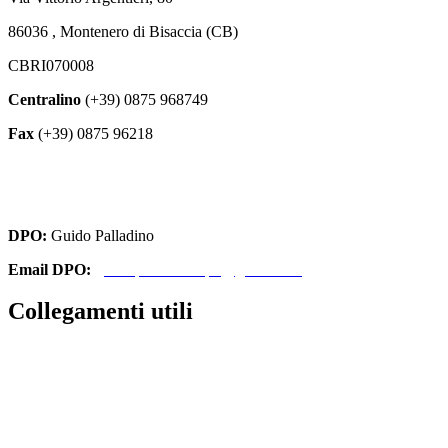
86036 , Montenero di Bisaccia (CB)
CBRI070008
Centralino
(+39) 0875 968749
Fax
(+39) 0875 96218
cbri070008@istruzione.it
cbri070008@pec.istruzione.it
DPO:
Guido Palladino
Email DPO:
guido.palladino.dpo@gmail.com
Collegamenti utili
Contatti
Amministrazione Trasparente
MIUR