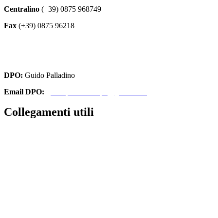
Centralino
(+39) 0875 968749
Fax
(+39) 0875 96218
cbri070008@istruzione.it
cbri070008@pec.istruzione.it
DPO:
Guido Palladino
Email DPO:
guido.palladino.dpo@gmail.com
Collegamenti utili
Contatti
Amministrazione Trasparente
MIUR
Iscrizioni Online
Ufficio Scolastico Regionale
Scuola in Chiaro