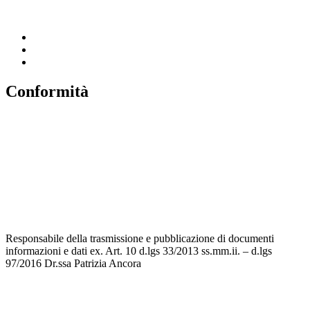
Invalsi
Conformità
Privacy
Dichiarazione di Accessibilità
Note legali
Accesso riservato
Responsabile della trasmissione e pubblicazione di documenti
informazioni e dati ex. Art. 10 d.lgs 33/2013 ss.mm.ii. – d.lgs
97/2016 Dr.ssa Patrizia Ancora