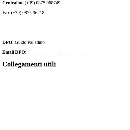
Centralino
(+39) 0875 968749
Fax
(+39) 0875 96218
cbri070008@istruzione.it
cbri070008@pec.istruzione.it
DPO:
Guido Palladino
Email DPO:
guido.palladino.dpo@gmail.com
Collegamenti utili
Contatti
Amministrazione Trasparente
MIUR
Iscrizioni Online
Ufficio Scolastico Regionale
Scuola in Chiaro