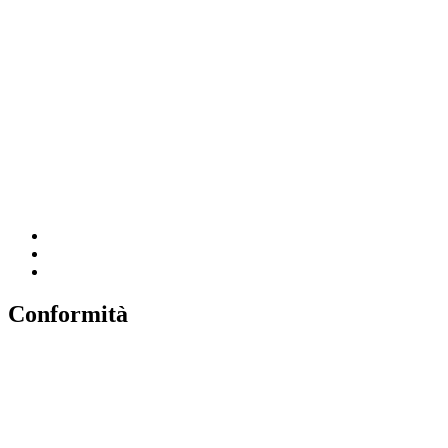
Amministrazione Trasparente
MIUR
Iscrizioni Online
Ufficio Scolastico Regionale
Scuola in Chiaro
Invalsi
Conformità
Privacy
Dichiarazione di Accessibilità
Note legali