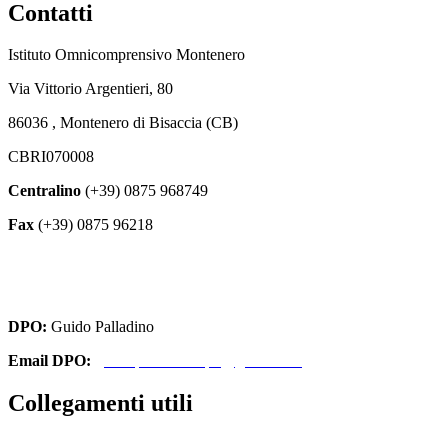
Contatti
Istituto Omnicomprensivo Montenero
Via Vittorio Argentieri, 80
86036 , Montenero di Bisaccia (CB)
CBRI070008
Centralino
(+39) 0875 968749
Fax
(+39) 0875 96218
cbri070008@istruzione.it
cbri070008@pec.istruzione.it
DPO:
Guido Palladino
Email DPO:
guido.palladino.dpo@gmail.com
Collegamenti utili
Contatti