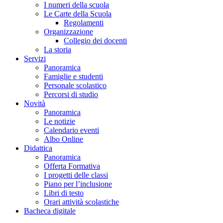
I numeri della scuola
Le Carte della Scuola
Regolamenti
Organizzazione
Collegio dei docenti
La storia
Servizi
Panoramica
Famiglie e studenti
Personale scolastico
Percorsi di studio
Novità
Panoramica
Le notizie
Calendario eventi
Albo Online
Didattica
Panoramica
Offerta Formativa
I progetti delle classi
Piano per l’inclusione
Libri di testo
Orari attività scolastiche
Bacheca digitale