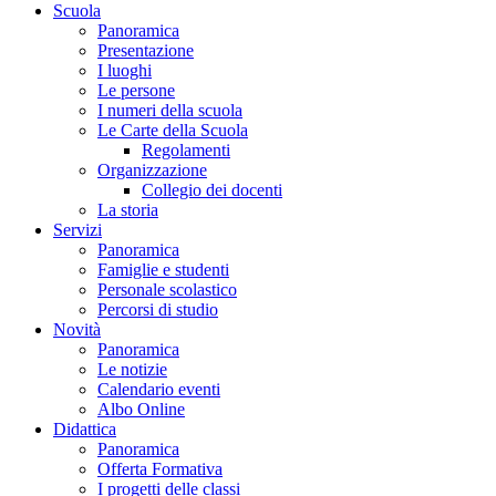
Scuola
Panoramica
Presentazione
I luoghi
Le persone
I numeri della scuola
Le Carte della Scuola
Regolamenti
Organizzazione
Collegio dei docenti
La storia
Servizi
Panoramica
Famiglie e studenti
Personale scolastico
Percorsi di studio
Novità
Panoramica
Le notizie
Calendario eventi
Albo Online
Didattica
Panoramica
Offerta Formativa
I progetti delle classi