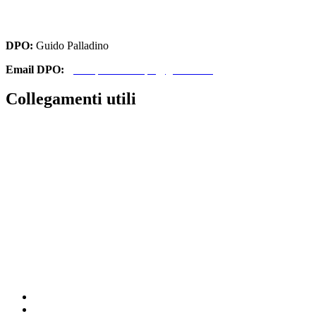
cbri070008@pec.istruzione.it
DPO:
Guido Palladino
Email DPO:
guido.palladino.dpo@gmail.com
Collegamenti utili
Contatti
Amministrazione Trasparente
MIUR
Iscrizioni Online
Ufficio Scolastico Regionale
Scuola in Chiaro
Invalsi