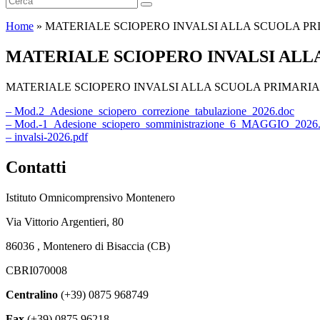
Home
»
MATERIALE SCIOPERO INVALSI ALLA SCUOLA PR
MATERIALE SCIOPERO INVALSI ALL
MATERIALE SCIOPERO INVALSI ALLA SCUOLA PRIMARIA
– Mod.2_Adesione_sciopero_correzione_tabulazione_2026.doc
– Mod.-1_Adesione_sciopero_somministrazione_6_MAGGIO_2026
– invalsi-2026.pdf
Contatti
Istituto Omnicomprensivo Montenero
Via Vittorio Argentieri, 80
86036 , Montenero di Bisaccia (CB)
CBRI070008
Centralino
(+39) 0875 968749
Fax
(+39) 0875 96218