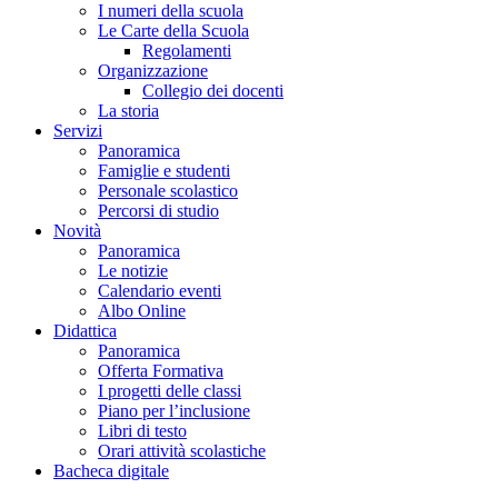
I numeri della scuola
Le Carte della Scuola
Regolamenti
Organizzazione
Collegio dei docenti
La storia
Servizi
Panoramica
Famiglie e studenti
Personale scolastico
Percorsi di studio
Novità
Panoramica
Le notizie
Calendario eventi
Albo Online
Didattica
Panoramica
Offerta Formativa
I progetti delle classi
Piano per l’inclusione
Libri di testo
Orari attività scolastiche
Bacheca digitale