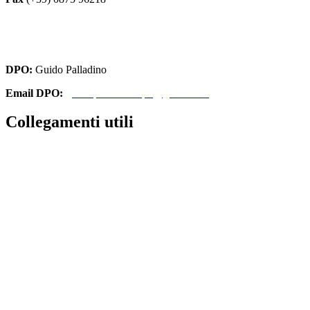
cbri070008@istruzione.it
cbri070008@pec.istruzione.it
DPO:
Guido Palladino
Email DPO:
guido.palladino.dpo@gmail.com
Collegamenti utili
Contatti
Amministrazione Trasparente
MIUR
Iscrizioni Online
Ufficio Scolastico Regionale
Scuola in Chiaro
Invalsi