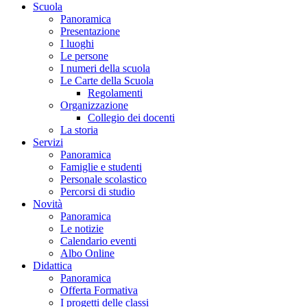
Scuola
Panoramica
Presentazione
I luoghi
Le persone
I numeri della scuola
Le Carte della Scuola
Regolamenti
Organizzazione
Collegio dei docenti
La storia
Servizi
Panoramica
Famiglie e studenti
Personale scolastico
Percorsi di studio
Novità
Panoramica
Le notizie
Calendario eventi
Albo Online
Didattica
Panoramica
Offerta Formativa
I progetti delle classi