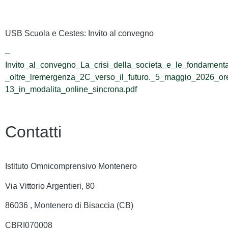
USB Scuola e Cestes: Invito al convegno
–
Invito_al_convegno_La_crisi_della_societa_e_le_fondament
_oltre_lremergenza_2C_verso_il_futuro._5_maggio_2026_or
13_in_modalita_online_sincrona.pdf
Contatti
Istituto Omnicomprensivo Montenero
Via Vittorio Argentieri, 80
86036 , Montenero di Bisaccia (CB)
CBRI070008