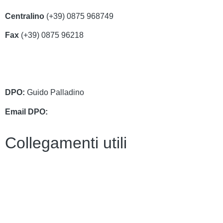
Centralino
(+39) 0875 968749
Fax
(+39) 0875 96218
cbri070008@istruzione.it
cbri070008@pec.istruzione.it
DPO:
Guido Palladino
Email DPO:
guido.palladino.dpo@gmail.com
Collegamenti utili
Contatti
Amministrazione Trasparente
MIUR