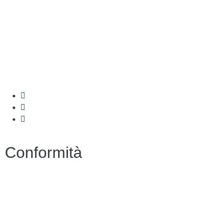
Iscrizioni Online
Ufficio Scolastico Regionale
Scuola in Chiaro
Invalsi
Conformità
Privacy
Dichiarazione di Accessibilità