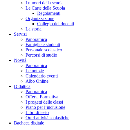
I numeri della scuola
Le Carte della Scuola
Regolamenti
Organizzazione
Collegio dei docenti
La storia
Servizi
Panoramica
Famiglie e studenti
Personale scolastico
Percorsi di studio
Novità
Panoramica
Le notizie
Calendario eventi
Albo Online
Didattica
Panoramica
Offerta Formativa
I progetti delle classi
Piano per l’inclusione
Libri di testo
Orari attività scolastiche
Bacheca digitale