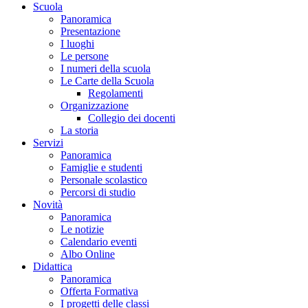
Scuola
Panoramica
Presentazione
I luoghi
Le persone
I numeri della scuola
Le Carte della Scuola
Regolamenti
Organizzazione
Collegio dei docenti
La storia
Servizi
Panoramica
Famiglie e studenti
Personale scolastico
Percorsi di studio
Novità
Panoramica
Le notizie
Calendario eventi
Albo Online
Didattica
Panoramica
Offerta Formativa
I progetti delle classi