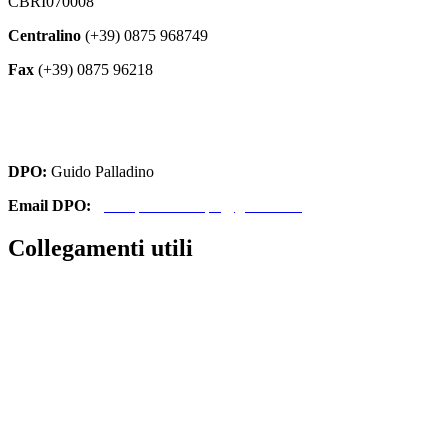
CBRI070008
Centralino
(+39) 0875 968749
Fax
(+39) 0875 96218
cbri070008@istruzione.it
cbri070008@pec.istruzione.it
DPO:
Guido Palladino
Email DPO:
guido.palladino.dpo@gmail.com
Collegamenti utili
Contatti
Amministrazione Trasparente
MIUR
Iscrizioni Online
Ufficio Scolastico Regionale