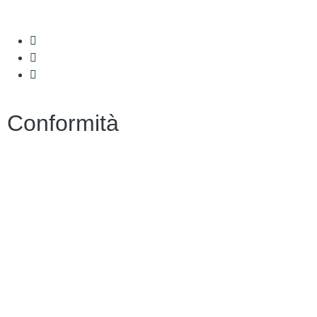
Conformità
Privacy
Dichiarazione di Accessibilità
Note legali
Accesso riservato