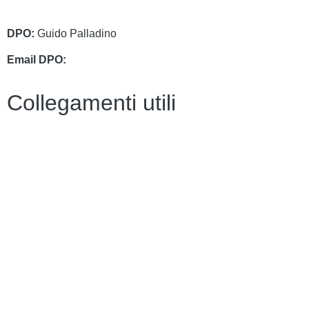
cbri070008@pec.istruzione.it
DPO:
Guido Palladino
Email DPO:
guido.palladino.dpo@gmail.com
Collegamenti utili
Contatti
Amministrazione Trasparente
MIUR
Iscrizioni Online
Ufficio Scolastico Regionale
Scuola in Chiaro
Invalsi