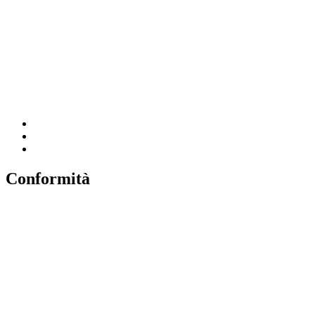
MIUR
Iscrizioni Online
Ufficio Scolastico Regionale
Scuola in Chiaro
Invalsi
Conformità
Privacy
Dichiarazione di Accessibilità
Note legali
Accesso riservato