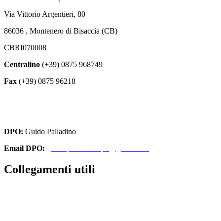
Via Vittorio Argentieri, 80
86036 , Montenero di Bisaccia (CB)
CBRI070008
Centralino
(+39) 0875 968749
Fax
(+39) 0875 96218
cbri070008@istruzione.it
cbri070008@pec.istruzione.it
DPO:
Guido Palladino
Email DPO:
guido.palladino.dpo@gmail.com
Collegamenti utili
Contatti
Amministrazione Trasparente