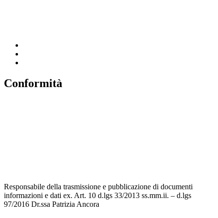
Scuola in Chiaro
Invalsi
Conformità
Privacy
Dichiarazione di Accessibilità
Note legali
Accesso riservato
Responsabile della trasmissione e pubblicazione di documenti
informazioni e dati ex. Art. 10 d.lgs 33/2013 ss.mm.ii. – d.lgs
97/2016 Dr.ssa Patrizia Ancora