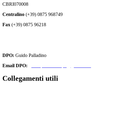
CBRI070008
Centralino
(+39) 0875 968749
Fax
(+39) 0875 96218
cbri070008@istruzione.it
cbri070008@pec.istruzione.it
DPO:
Guido Palladino
Email DPO:
guido.palladino.dpo@gmail.com
Collegamenti utili
Contatti
Amministrazione Trasparente
MIUR
Iscrizioni Online
Ufficio Scolastico Regionale