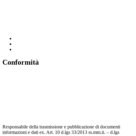
Ufficio Scolastico Regionale
Scuola in Chiaro
Invalsi
Conformità
Privacy
Dichiarazione di Accessibilità
Note legali
Accesso riservato
Responsabile della trasmissione e pubblicazione di documenti
informazioni e dati ex. Art. 10 d.lgs 33/2013 ss.mm.ii. – d.lgs