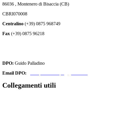
86036 , Montenero di Bisaccia (CB)
CBRI070008
Centralino
(+39) 0875 968749
Fax
(+39) 0875 96218
cbri070008@istruzione.it
cbri070008@pec.istruzione.it
DPO:
Guido Palladino
Email DPO:
guido.palladino.dpo@gmail.com
Collegamenti utili
Contatti
Amministrazione Trasparente
MIUR
Iscrizioni Online