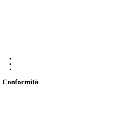
MIUR
Iscrizioni Online
Ufficio Scolastico Regionale
Scuola in Chiaro
Invalsi
Conformità
Privacy
Dichiarazione di Accessibilità
Note legali
Accesso riservato