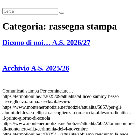
Cerca
Categoria:
rassegna stampa
Dicono di noi… A.S. 2026/27
Archivio A.S. 2025/26
Comunicati stampa Per cominciare…
https://termolionline.it/2025/09/attualita/al-liceo-sammy-basso-
laccoglienza-e-una-caccia-al-tesoro/
https://www.monteneronotizie.net/notizie/attualita/5857/per-gli-
alunni-del-les-e-dellipsia-accoglienza-con-caccia-al-tesoro-didattica-
il-primo-giorno-di-scuola
https://www.monteneronotizie.net/notizie/attualita/6022/lomnicompre
di-montenero-alla-cerimonia-del-4-novembre
https://termolionline.it/2025/11/attualita/abbiamo-raggiunto-la-pace-