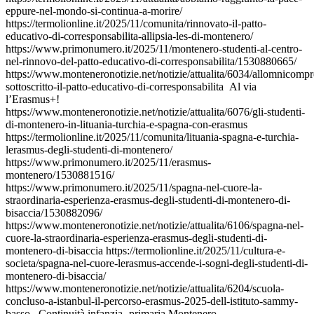
eppure-nel-mondo-si-continua-a-morire/
https://termolionline.it/2025/11/comunita/rinnovato-il-patto-
educativo-di-corresponsabilita-allipsia-les-di-montenero/
https://www.primonumero.it/2025/11/montenero-studenti-al-centro-
nel-rinnovo-del-patto-educativo-di-corresponsabilita/1530880665/
https://www.monteneronotizie.net/notizie/attualita/6034/allomnicompr
sottoscritto-il-patto-educativo-di-corresponsabilita Al via
l’Erasmus+!
https://www.monteneronotizie.net/notizie/attualita/6076/gli-studenti-
di-montenero-in-lituania-turchia-e-spagna-con-erasmus
https://termolionline.it/2025/11/comunita/lituania-spagna-e-turchia-
lerasmus-degli-studenti-di-montenero/
https://www.primonumero.it/2025/11/erasmus-
montenero/1530881516/
https://www.primonumero.it/2025/11/spagna-nel-cuore-la-
straordinaria-esperienza-erasmus-degli-studenti-di-montenero-di-
bisaccia/1530882096/
https://www.monteneronotizie.net/notizie/attualita/6106/spagna-nel-
cuore-la-straordinaria-esperienza-erasmus-degli-studenti-di-
montenero-di-bisaccia https://termolionline.it/2025/11/cultura-e-
societa/spagna-nel-cuore-lerasmus-accende-i-sogni-degli-studenti-di-
montenero-di-bisaccia/
https://www.monteneronotizie.net/notizie/attualita/6204/scuola-
concluso-a-istanbul-il-percorso-erasmus-2025-dell-istituto-sammy-
basso Continuità infanzia- primaria Montenero