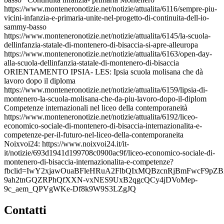
https://www.monteneronotizie.net/notizie/attualita/6116/sempre-piu-
vicini-infanzia-e-primaria-unite-nel-progetto-di-continuita-dell-io-
sammy-basso
https://www.monteneronotizie.net/notizie/attualita/6145/la-scuola-
dellinfanzia-statale-di-montenero-di-bisaccia-si-apre-alleuropa
https://www.monteneronotizie.net/notizie/attualita/6163/open-day-
alla-scuola-dellinfanzia-statale-di-montenero-di-bisaccia
ORIENTAMENTO IPSIA- LES: Ipsia scuola molisana che dà
lavoro dopo il diploma
https://www.monteneronotizie.net/notizie/attualita/6159/lipsia-di-
montenero-la-scuola-molisana-che-da-piu-lavoro-dopo-il-diplom
Competenze internazionali nel liceo della contemporaneità
https://www.monteneronotizie.net/notizie/attualita/6192/liceo-
economico-sociale-di-montenero-di-bisaccia-internazionalita-e-
competenze-per-il-futuro-nel-liceo-della-contemporaneita
Noixvoi24: https://www.noixvoi24.it/it-
it/notizie/693d1941d199708c0900ac9f/liceo-economico-sociale-di-
montenero-di-bisaccia-internazionalita-e-competenze?
fbclid=IwY2xjawOuaBFleHRuA2FlbQIxMQBzcnRjBmFwcF9p
9ah2tnGQZRPhQfXXN-vxNES9UxB2qgcQCy4jDVoMep-
9c_aem_QPVgWKe-Df8k9W9S3LZgJQ
Contatti