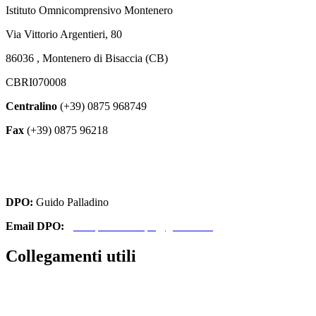
Istituto Omnicomprensivo Montenero
Via Vittorio Argentieri, 80
86036 , Montenero di Bisaccia (CB)
CBRI070008
Centralino
(+39) 0875 968749
Fax
(+39) 0875 96218
cbri070008@istruzione.it
cbri070008@pec.istruzione.it
DPO:
Guido Palladino
Email DPO:
guido.palladino.dpo@gmail.com
Collegamenti utili
Contatti
Amministrazione Trasparente