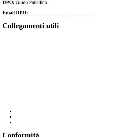
DPO:
Guido Palladino
Email DPO:
guido.palladino.dpo@gmail.com
Collegamenti utili
Contatti
Amministrazione Trasparente
MIUR
Iscrizioni Online
Ufficio Scolastico Regionale
Scuola in Chiaro
Invalsi
Conformità