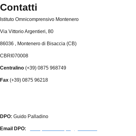
Contatti
Istituto Omnicomprensivo Montenero
Via Vittorio Argentieri, 80
86036 , Montenero di Bisaccia (CB)
CBRI070008
Centralino
(+39) 0875 968749
Fax
(+39) 0875 96218
cbri070008@istruzione.it
cbri070008@pec.istruzione.it
DPO:
Guido Palladino
Email DPO:
guido.palladino.dpo@gmail.com