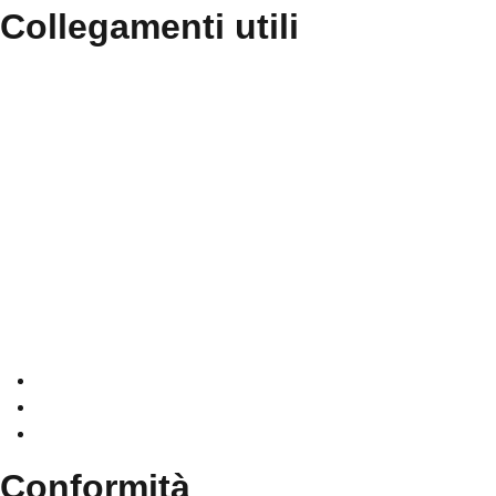
Collegamenti utili
Contatti
Amministrazione Trasparente
MIUR
Iscrizioni Online
Ufficio Scolastico Regionale
Scuola in Chiaro
Invalsi
Conformità