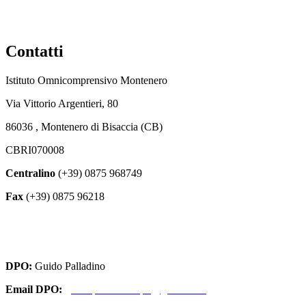
Contatti
Istituto Omnicomprensivo Montenero
Via Vittorio Argentieri, 80
86036 , Montenero di Bisaccia (CB)
CBRI070008
Centralino
(+39) 0875 968749
Fax
(+39) 0875 96218
cbri070008@istruzione.it
cbri070008@pec.istruzione.it
DPO:
Guido Palladino
Email DPO:
guido.palladino.dpo@gmail.com