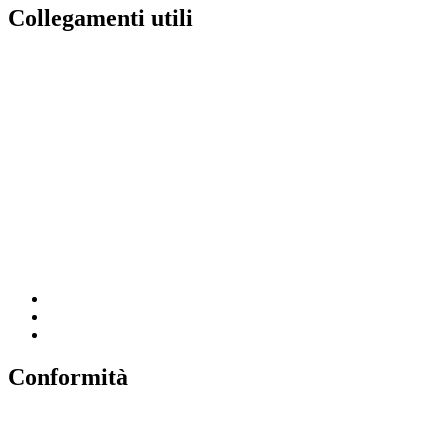
Collegamenti utili
Contatti
Amministrazione Trasparente
MIUR
Iscrizioni Online
Ufficio Scolastico Regionale
Scuola in Chiaro
Invalsi
Conformità
Privacy