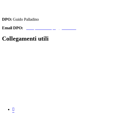
cbri070008@istruzione.it
cbri070008@pec.istruzione.it
DPO:
Guido Palladino
Email DPO:
guido.palladino.dpo@gmail.com
Collegamenti utili
Contatti
Amministrazione Trasparente
MIUR
Iscrizioni Online
Ufficio Scolastico Regionale
Scuola in Chiaro
Invalsi