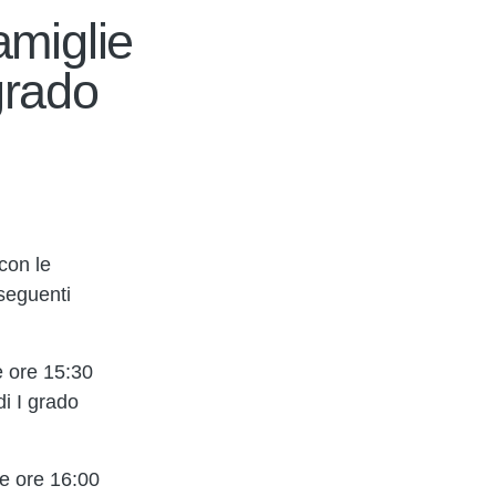
amiglie
grado
con le
 seguenti
e ore 15:30
i I grado
le ore 16:00