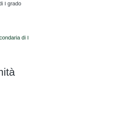
i I grado
condaria di I
ità
 Accessibilità
to