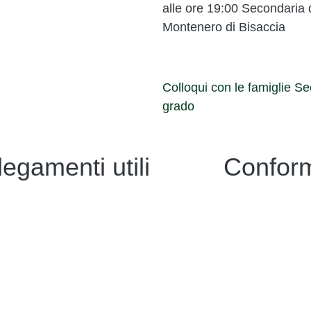
alle ore 19:00 Secondaria d
Montenero di Bisaccia
Colloqui con le famiglie Se
grado
legamenti utili
Conform
i
Privacy
strazione Trasparente
Dichiarazione di
Note legali
oni Online
Accesso riserva