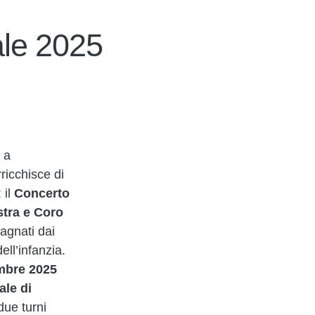
ale 2025
 a
ricchisce di
 il
Concerto
tra e Coro
agnati dai
dell’infanzia.
mbre 2025
ale di
due turni