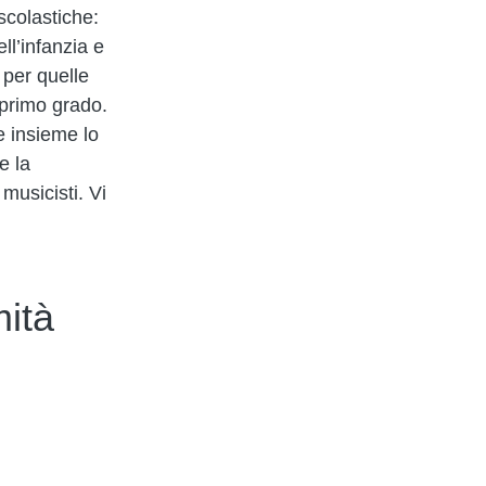
scolastiche:
ll’infanzia e
per quelle
 primo grado.
e insieme lo
e la
 musicisti. Vi
ità
 Accessibilità