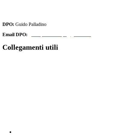
cbri070008@istruzione.it
cbri070008@pec.istruzione.it
DPO:
Guido Palladino
Email DPO:
guido.palladino.dpo@gmail.com
Collegamenti utili
Contatti
Amministrazione Trasparente
MIUR
Iscrizioni Online
Ufficio Scolastico Regionale
Scuola in Chiaro
Invalsi