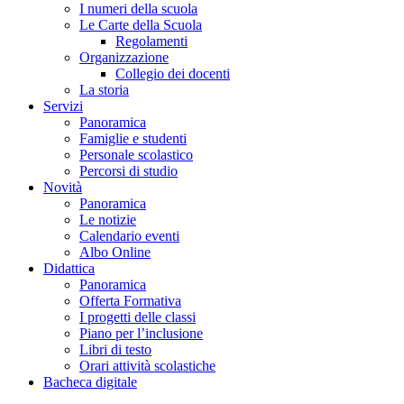
I numeri della scuola
Le Carte della Scuola
Regolamenti
Organizzazione
Collegio dei docenti
La storia
Servizi
Panoramica
Famiglie e studenti
Personale scolastico
Percorsi di studio
Novità
Panoramica
Le notizie
Calendario eventi
Albo Online
Didattica
Panoramica
Offerta Formativa
I progetti delle classi
Piano per l’inclusione
Libri di testo
Orari attività scolastiche
Bacheca digitale