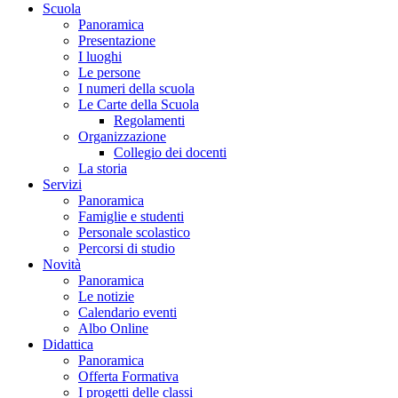
Scuola
Panoramica
Presentazione
I luoghi
Le persone
I numeri della scuola
Le Carte della Scuola
Regolamenti
Organizzazione
Collegio dei docenti
La storia
Servizi
Panoramica
Famiglie e studenti
Personale scolastico
Percorsi di studio
Novità
Panoramica
Le notizie
Calendario eventi
Albo Online
Didattica
Panoramica
Offerta Formativa
I progetti delle classi