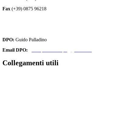
Fax
(+39) 0875 96218
cbri070008@istruzione.it
cbri070008@pec.istruzione.it
DPO:
Guido Palladino
Email DPO:
guido.palladino.dpo@gmail.com
Collegamenti utili
Contatti
Amministrazione Trasparente
MIUR
Iscrizioni Online
Ufficio Scolastico Regionale
Scuola in Chiaro