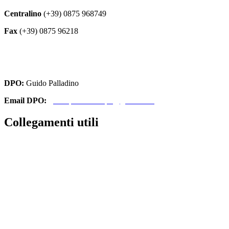
Centralino
(+39) 0875 968749
Fax
(+39) 0875 96218
cbri070008@istruzione.it
cbri070008@pec.istruzione.it
DPO:
Guido Palladino
Email DPO:
guido.palladino.dpo@gmail.com
Collegamenti utili
Contatti
Amministrazione Trasparente
MIUR
Iscrizioni Online
Ufficio Scolastico Regionale