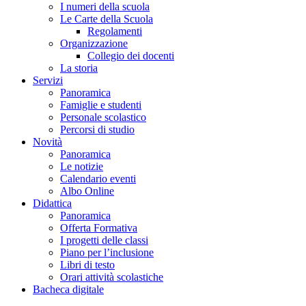
I numeri della scuola
Le Carte della Scuola
Regolamenti
Organizzazione
Collegio dei docenti
La storia
Servizi
Panoramica
Famiglie e studenti
Personale scolastico
Percorsi di studio
Novità
Panoramica
Le notizie
Calendario eventi
Albo Online
Didattica
Panoramica
Offerta Formativa
I progetti delle classi
Piano per l’inclusione
Libri di testo
Orari attività scolastiche
Bacheca digitale