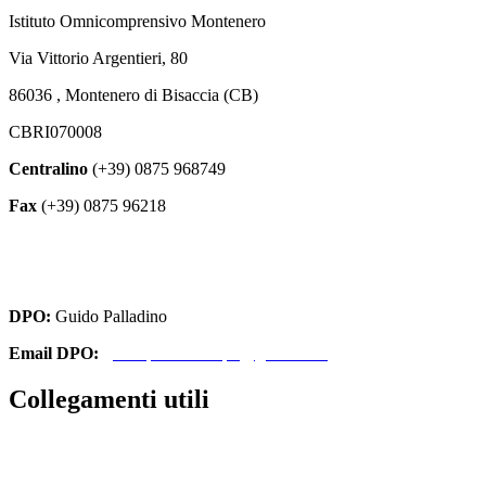
Istituto Omnicomprensivo Montenero
Via Vittorio Argentieri, 80
86036 , Montenero di Bisaccia (CB)
CBRI070008
Centralino
(+39) 0875 968749
Fax
(+39) 0875 96218
cbri070008@istruzione.it
cbri070008@pec.istruzione.it
DPO:
Guido Palladino
Email DPO:
guido.palladino.dpo@gmail.com
Collegamenti utili
Contatti
Amministrazione Trasparente