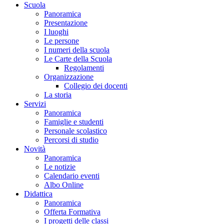
Scuola
Panoramica
Presentazione
I luoghi
Le persone
I numeri della scuola
Le Carte della Scuola
Regolamenti
Organizzazione
Collegio dei docenti
La storia
Servizi
Panoramica
Famiglie e studenti
Personale scolastico
Percorsi di studio
Novità
Panoramica
Le notizie
Calendario eventi
Albo Online
Didattica
Panoramica
Offerta Formativa
I progetti delle classi