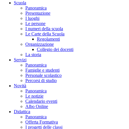
Scuola
Panoramica
Presentazione
I luoghi
Le persone
I numeri della scuola
Le Carte della Scuola
Regolamenti
Organizzazione
Collegio dei docenti
La storia
Servizi
Panoramica
Famiglie e studenti
Personale scolastico
Percorsi di studio
Novità
Panoramica
Le notizie
Calendario eventi
Albo Online
Didattica
Panoramica
Offerta Formativa
I progetti delle classi