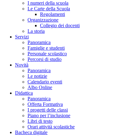
I numeri della scuola
Le Carte della Scuola
Regolamenti
Organizzazione
Collegio dei docenti
La storia
Servizi
Panoramica
Famiglie e studenti
Personale scolastico
Percorsi di studio
Novità
Panoramica
Le notizie
Calendario eventi
Albo Online
Didattica
Panoramica
Offerta Formativa
I progetti delle classi
Piano per l’inclusione
Libri di testo
Orari attività scolastiche
Bacheca digitale