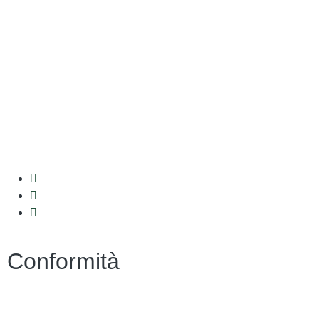
Amministrazione Trasparente
MIUR
Iscrizioni Online
Ufficio Scolastico Regionale
Scuola in Chiaro
Invalsi
Conformità
Privacy