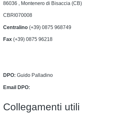
86036 , Montenero di Bisaccia (CB)
CBRI070008
Centralino
(+39) 0875 968749
Fax
(+39) 0875 96218
cbri070008@istruzione.it
cbri070008@pec.istruzione.it
DPO:
Guido Palladino
Email DPO:
guido.palladino.dpo@gmail.com
Collegamenti utili
Contatti