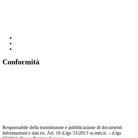
Ufficio Scolastico Regionale
Scuola in Chiaro
Invalsi
Conformità
Privacy
Dichiarazione di Accessibilità
Note legali
Accesso riservato
Responsabile della trasmissione e pubblicazione di documenti
informazioni e dati ex. Art. 10 d.lgs 33/2013 ss.mm.ii. – d.lgs