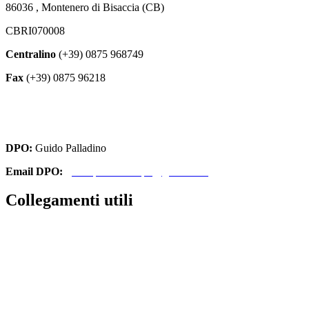
86036 , Montenero di Bisaccia (CB)
CBRI070008
Centralino
(+39) 0875 968749
Fax
(+39) 0875 96218
cbri070008@istruzione.it
cbri070008@pec.istruzione.it
DPO:
Guido Palladino
Email DPO:
guido.palladino.dpo@gmail.com
Collegamenti utili
Contatti
Amministrazione Trasparente
MIUR
Iscrizioni Online