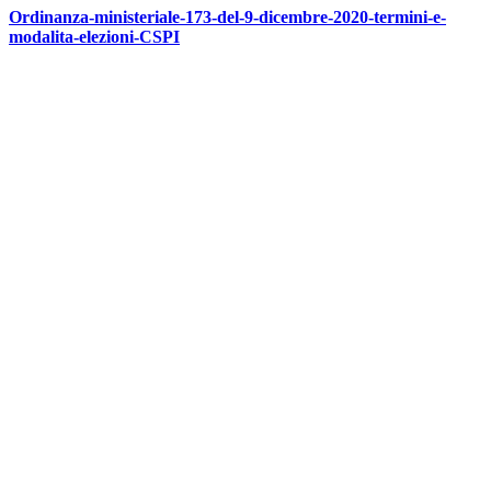
Ordinanza-ministeriale-173-del-9-dicembre-2020-termini-e-
modalita-elezioni-CSPI