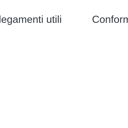
legamenti utili
Conform
i
Privacy
strazione Trasparente
Dichiarazione di
Note legali
oni Online
Accesso riserva
 Scolastico Regionale
in Chiaro