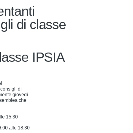
entanti
gli di classe
 classe IPSIA
i
consigli di
mente giovedì
assemblea che
lle 15:30
6:00 alle 18:30