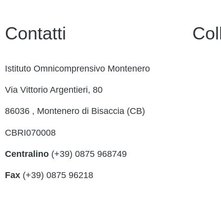
Contatti
Col
Istituto Omnicomprensivo Montenero
Contatt
Via Vittorio Argentieri, 80
Ammini
86036 , Montenero di Bisaccia (CB)
MIUR
CBRI070008
Iscrizi
Centralino
(+39) 0875 968749
Ufficio
Fax
(+39) 0875 96218
Scuola 
cbri070008@istruzione.it
Invalsi
cbri070008@pec.istruzione.it