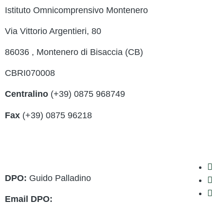
Istituto Omnicomprensivo Montenero
Contatt
Via Vittorio Argentieri, 80
Ammini
86036 , Montenero di Bisaccia (CB)
MIUR
CBRI070008
Iscrizi
Centralino
(+39) 0875 968749
Ufficio
Fax
(+39) 0875 96218
Scuola 
cbri070008@istruzione.it
Invalsi
cbri070008@pec.istruzione.it
DPO:
Guido Palladino
Email DPO:
guido.palladino.dpo@gmail.com