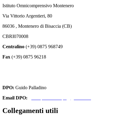
Istituto Omnicomprensivo Montenero
Via Vittorio Argentieri, 80
86036 , Montenero di Bisaccia (CB)
CBRI070008
Centralino
(+39) 0875 968749
Fax
(+39) 0875 96218
cbri070008@istruzione.it
cbri070008@pec.istruzione.it
DPO:
Guido Palladino
Email DPO:
guido.palladino.dpo@gmail.com
Collegamenti utili
Contatti
Amministrazione Trasparente