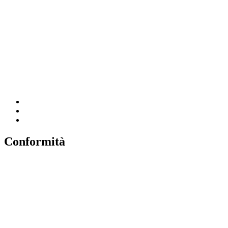
MIUR
Iscrizioni Online
Ufficio Scolastico Regionale
Scuola in Chiaro
Invalsi
Conformità
Privacy
Dichiarazione di Accessibilità
Note legali
Accesso riservato