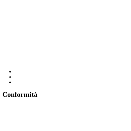
Contatti
Amministrazione Trasparente
MIUR
Iscrizioni Online
Ufficio Scolastico Regionale
Scuola in Chiaro
Invalsi
Conformità
Privacy
Dichiarazione di Accessibilità
Note legali