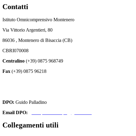
Contatti
Istituto Omnicomprensivo Montenero
Via Vittorio Argentieri, 80
86036 , Montenero di Bisaccia (CB)
CBRI070008
Centralino
(+39) 0875 968749
Fax
(+39) 0875 96218
cbri070008@istruzione.it
cbri070008@pec.istruzione.it
DPO:
Guido Palladino
Email DPO:
guido.palladino.dpo@gmail.com
Collegamenti utili