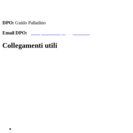
cbri070008@istruzione.it
cbri070008@pec.istruzione.it
DPO:
Guido Palladino
Email DPO:
guido.palladino.dpo@gmail.com
Collegamenti utili
Contatti
Amministrazione Trasparente
MIUR
Iscrizioni Online
Ufficio Scolastico Regionale
Scuola in Chiaro
Invalsi