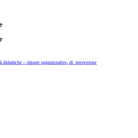
e
e
idattiche – misure organizzative, di prevezione