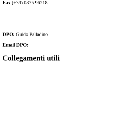
Fax
(+39) 0875 96218
cbri070008@istruzione.it
cbri070008@pec.istruzione.it
DPO:
Guido Palladino
Email DPO:
guido.palladino.dpo@gmail.com
Collegamenti utili
Contatti
Amministrazione Trasparente
MIUR
Iscrizioni Online
Ufficio Scolastico Regionale
Scuola in Chiaro
Invalsi