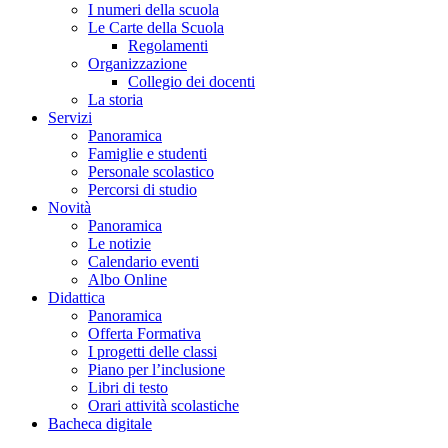
I numeri della scuola
Le Carte della Scuola
Regolamenti
Organizzazione
Collegio dei docenti
La storia
Servizi
Panoramica
Famiglie e studenti
Personale scolastico
Percorsi di studio
Novità
Panoramica
Le notizie
Calendario eventi
Albo Online
Didattica
Panoramica
Offerta Formativa
I progetti delle classi
Piano per l’inclusione
Libri di testo
Orari attività scolastiche
Bacheca digitale