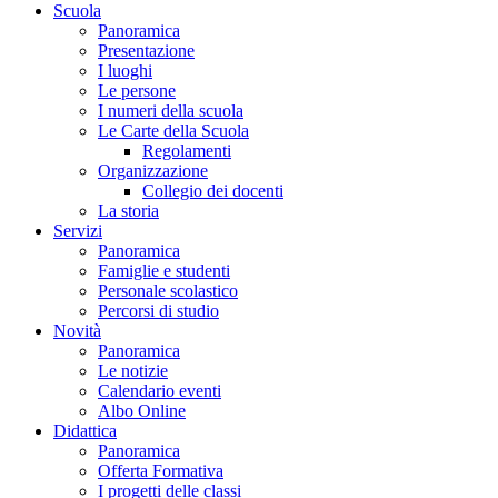
Scuola
Panoramica
Presentazione
I luoghi
Le persone
I numeri della scuola
Le Carte della Scuola
Regolamenti
Organizzazione
Collegio dei docenti
La storia
Servizi
Panoramica
Famiglie e studenti
Personale scolastico
Percorsi di studio
Novità
Panoramica
Le notizie
Calendario eventi
Albo Online
Didattica
Panoramica
Offerta Formativa
I progetti delle classi