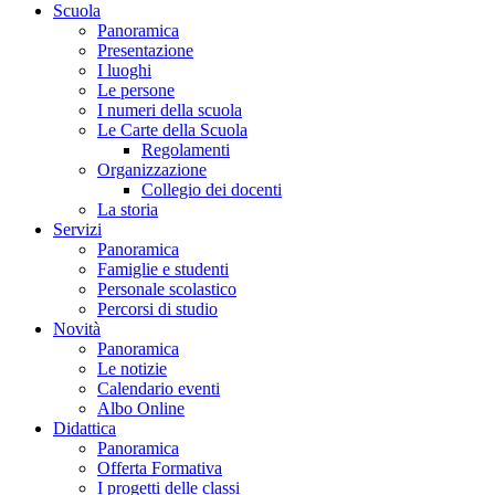
Scuola
Panoramica
Presentazione
I luoghi
Le persone
I numeri della scuola
Le Carte della Scuola
Regolamenti
Organizzazione
Collegio dei docenti
La storia
Servizi
Panoramica
Famiglie e studenti
Personale scolastico
Percorsi di studio
Novità
Panoramica
Le notizie
Calendario eventi
Albo Online
Didattica
Panoramica
Offerta Formativa
I progetti delle classi