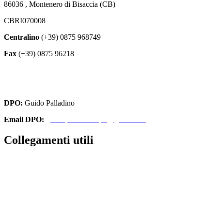
86036 , Montenero di Bisaccia (CB)
CBRI070008
Centralino
(+39) 0875 968749
Fax
(+39) 0875 96218
cbri070008@istruzione.it
cbri070008@pec.istruzione.it
DPO:
Guido Palladino
Email DPO:
guido.palladino.dpo@gmail.com
Collegamenti utili
Contatti
Amministrazione Trasparente
MIUR
Iscrizioni Online