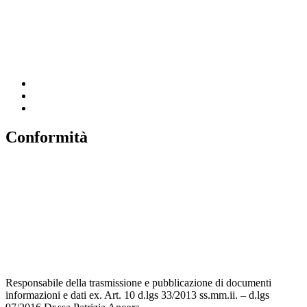
Ufficio Scolastico Regionale
Scuola in Chiaro
Invalsi
Conformità
Privacy
Dichiarazione di Accessibilità
Note legali
Accesso riservato
Responsabile della trasmissione e pubblicazione di documenti
informazioni e dati ex. Art. 10 d.lgs 33/2013 ss.mm.ii. – d.lgs