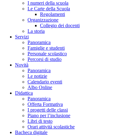
I numeri della scuola
Le Carte della Scuola
Regolamenti
Organizzazione
Collegio dei docenti
La storia
Servizi
Panoramica
Famiglie e studenti
Personale scolastico
Percorsi di studio
Novità
Panoramica
Le notizie
Calendario eventi
Albo Online
Didattica
Panoramica
Offerta Formativa
I progetti delle classi
Piano per l’inclusione
Libri di testo
Orari attività scolastiche
Bacheca digitale