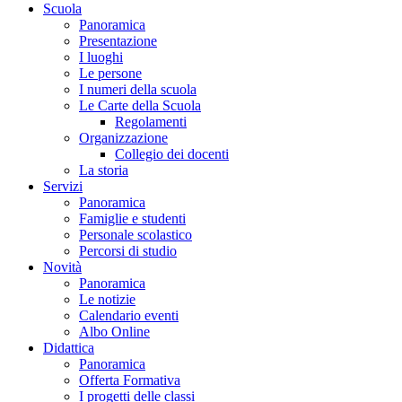
Scuola
Panoramica
Presentazione
I luoghi
Le persone
I numeri della scuola
Le Carte della Scuola
Regolamenti
Organizzazione
Collegio dei docenti
La storia
Servizi
Panoramica
Famiglie e studenti
Personale scolastico
Percorsi di studio
Novità
Panoramica
Le notizie
Calendario eventi
Albo Online
Didattica
Panoramica
Offerta Formativa
I progetti delle classi