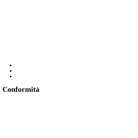
Amministrazione Trasparente
MIUR
Iscrizioni Online
Ufficio Scolastico Regionale
Scuola in Chiaro
Invalsi
Conformità
Privacy
Dichiarazione di Accessibilità
Note legali
Accesso riservato