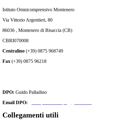
Istituto Omnicomprensivo Montenero
Via Vittorio Argentieri, 80
86036 , Montenero di Bisaccia (CB)
CBRI070008
Centralino
(+39) 0875 968749
Fax
(+39) 0875 96218
cbri070008@istruzione.it
cbri070008@pec.istruzione.it
DPO:
Guido Palladino
Email DPO:
guido.palladino.dpo@gmail.com
Collegamenti utili
Contatti