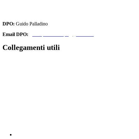
cbri070008@istruzione.it
cbri070008@pec.istruzione.it
DPO:
Guido Palladino
Email DPO:
guido.palladino.dpo@gmail.com
Collegamenti utili
Contatti
Amministrazione Trasparente
MIUR
Iscrizioni Online
Ufficio Scolastico Regionale
Scuola in Chiaro
Invalsi